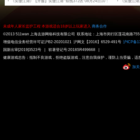
00开启
《笑傲江湖》【开服】笑傲江湖 “双线372区”08月24日10：
00开启
《笑傲江湖》
00开启
00开启
未成年人家长监护工程
本游戏适合18岁以上玩家进入
商务合作
©2013 511wan 上海去游网络科技有限公司 联系地址：上海市闵行区莲花南路755号32
增值电信业务经营许可证沪B2-20201021 沪网文【2016】6529-491号
沪ICP备13
国新出审[2019]3523号
|
软著登记号:2018SR499668
|
健康游戏忠告：抵制不良游戏，拒绝盗版游戏，注意自我保护，谨防上当受骗，适
加关